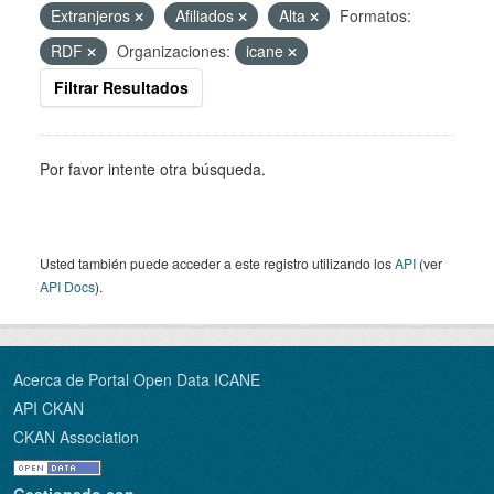
Extranjeros
Afiliados
Alta
Formatos:
RDF
Organizaciones:
icane
Filtrar Resultados
Por favor intente otra búsqueda.
Usted también puede acceder a este registro utilizando los
API
(ver
API Docs
).
Acerca de Portal Open Data ICANE
API CKAN
CKAN Association