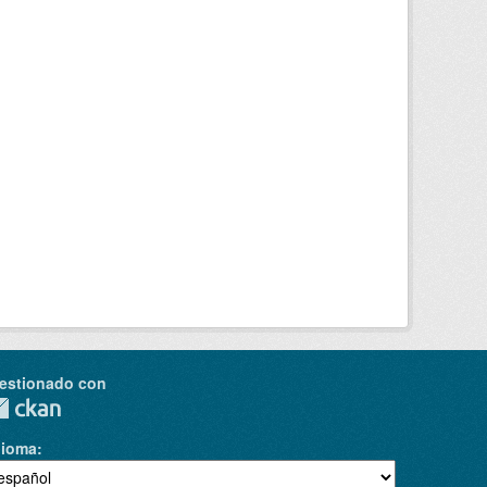
estionado con
dioma