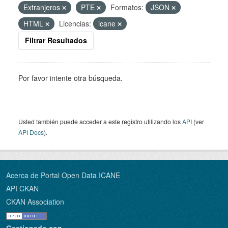
Extranjeros
PTE
Formatos:
JSON
HTML
Licencias:
icane
Filtrar Resultados
Por favor intente otra búsqueda.
Usted también puede acceder a este registro utilizando los
API
(ver
API Docs
).
Acerca de Portal Open Data ICANE
API CKAN
CKAN Association