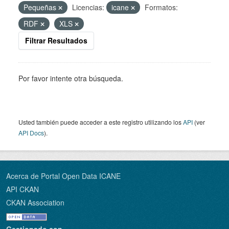
Pequeñas
Licencias:
icane
Formatos:
RDF
XLS
Filtrar Resultados
Por favor intente otra búsqueda.
Usted también puede acceder a este registro utilizando los
API
(ver
API Docs
).
Acerca de Portal Open Data ICANE
API CKAN
CKAN Association