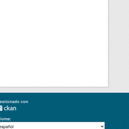
estionado con
dioma