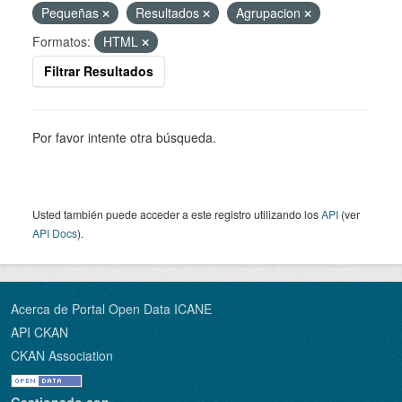
Pequeñas
Resultados
Agrupacion
Formatos:
HTML
Filtrar Resultados
Por favor intente otra búsqueda.
Usted también puede acceder a este registro utilizando los
API
(ver
API Docs
).
Acerca de Portal Open Data ICANE
API CKAN
CKAN Association