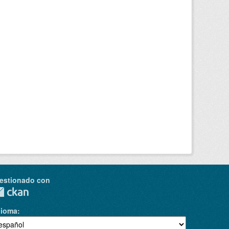
estionado con
dioma