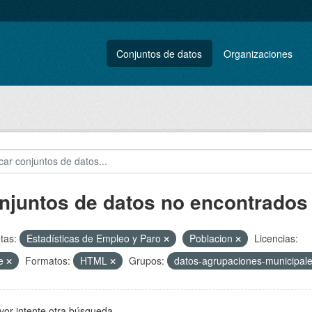
Conjuntos de datos
Organizaciones
njuntos de datos no encontrados
tas:
Estadísticas de Empleo y Paro
Poblacion
Licencias:
ne
Formatos:
HTML
Grupos:
datos-agrupaciones-municipal
vor intente otra búsqueda.