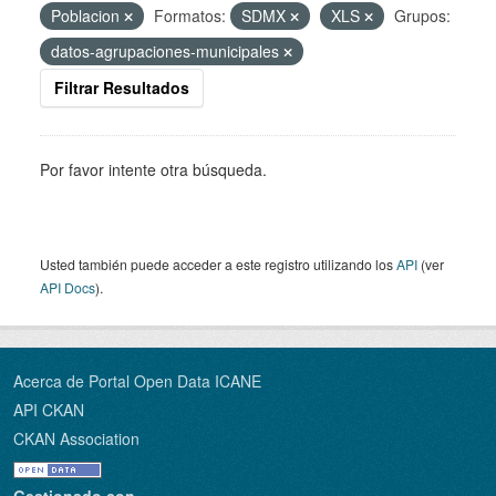
Poblacion
Formatos:
SDMX
XLS
Grupos:
datos-agrupaciones-municipales
Filtrar Resultados
Por favor intente otra búsqueda.
Usted también puede acceder a este registro utilizando los
API
(ver
API Docs
).
Acerca de Portal Open Data ICANE
API CKAN
CKAN Association