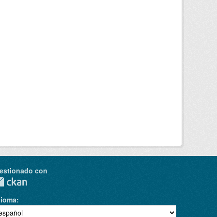
estionado con
dioma