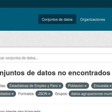
Conjuntos de datos
Organizaciones
njuntos de datos no encontrados
tas:
Estadísticas de Empleo y Paro
Poblacion
Encuesta
ultados
Formatos:
JSON
Grupos:
datos-agrupaciones-muni
vor intente otra búsqueda.