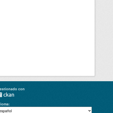
estionado con
dioma