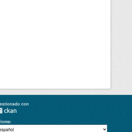
estionado con
dioma