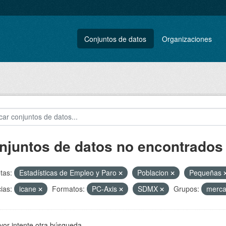
Conjuntos de datos
Organizaciones
njuntos de datos no encontrados
tas:
Estadísticas de Empleo y Paro
Poblacion
Pequeñas
ias:
icane
Formatos:
PC-Axis
SDMX
Grupos:
merca
vor intente otra búsqueda.