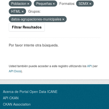
Poblacion
Pequeñas
Formatos:
SDMX
HTML
Grupos:
datos-agrupaciones-municipales
Filtrar Resultados
Por favor intente otra búsqueda.
Usted también puede acceder a este registro utilizando los
API
(ver
API Docs
).
Acerca de Portal Open Data ICANE
API CKAN
CKAN Association