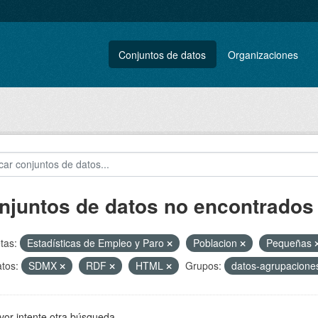
Conjuntos de datos
Organizaciones
njuntos de datos no encontrados
tas:
Estadísticas de Empleo y Paro
Poblacion
Pequeñas
tos:
SDMX
RDF
HTML
Grupos:
datos-agrupacione
vor intente otra búsqueda.