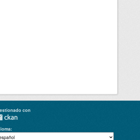
estionado con
dioma