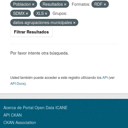
Poblacion
Resultados
Formatos:
RDF
SDMX
XLS
Grupos:
datos-agrupaciones-municipales
Filtrar Resultados
Por favor intente otra búsqueda.
Usted también puede acceder a este registro utilizando los
API
(ver
API Docs
).
Acerca de Portal Open Data ICANE
API CKAN
CKAN Association