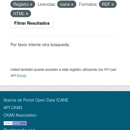
Registro
Licencias:
icane
Formatos:
RDF
HTML
Filtrar Resultados
Por favor intente otra búsqueda.
Usted también puede acceder a este registro utilizando los
API
(ver
API Docs
).
Acerca de Portal Open Data ICANE
API CKAN
CKAN Association