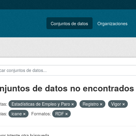
Conjuntos de datos
Organizaciones
njuntos de datos no encontrados
tas:
Estadísticas de Empleo y Paro
Registro
Vigor
ias:
icane
Formatos:
RDF
vor intente otra búsqueda.