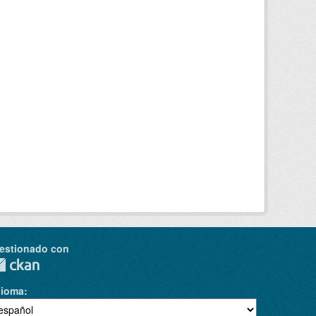
estionado con
dioma