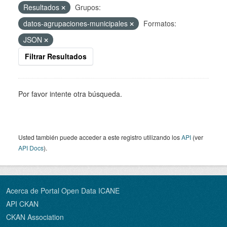
Resultados
Grupos:
datos-agrupaciones-municipales
Formatos:
JSON
Filtrar Resultados
Por favor intente otra búsqueda.
Usted también puede acceder a este registro utilizando los
API
(ver
API Docs
).
Acerca de Portal Open Data ICANE
API CKAN
CKAN Association