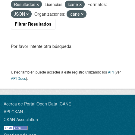
Resultados
Licencias:
icane
Formatos:
JSON
Organizaciones:
icane
Filtrar Resultados
Por favor intente otra búsqueda.
Usted también puede acceder a este registro utilizando los
API
(ver
API Docs
).
Acerca de Portal Open Data ICANE
API CKAN
CKAN Association