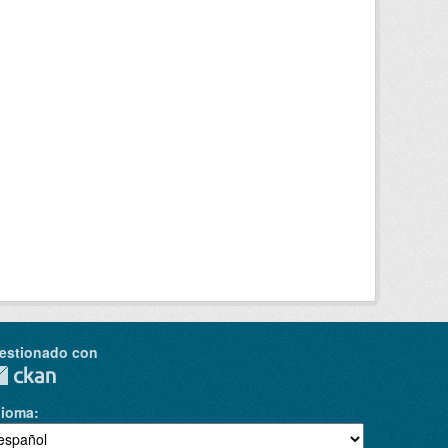
estionado con
dioma