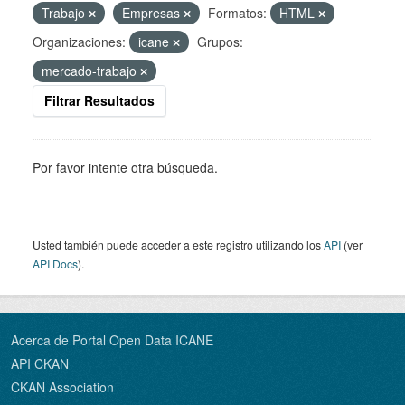
Trabajo
Empresas
Formatos:
HTML
Organizaciones:
icane
Grupos:
mercado-trabajo
Filtrar Resultados
Por favor intente otra búsqueda.
Usted también puede acceder a este registro utilizando los
API
(ver
API Docs
).
Acerca de Portal Open Data ICANE
API CKAN
CKAN Association