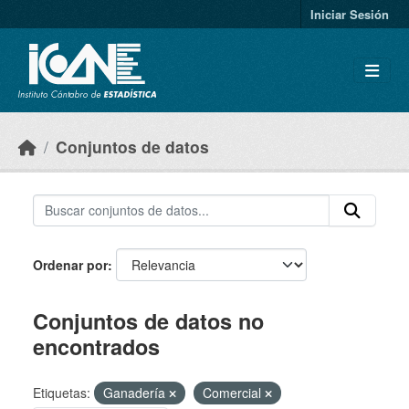
Skip to main content
Iniciar Sesión
Conjuntos de datos
Ordenar por
Conjuntos de datos no
encontrados
Etiquetas:
Ganadería
Comercial