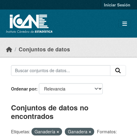
Skip to main content
Iniciar Sesión
Conjuntos de datos
Ordenar por
Conjuntos de datos no
encontrados
Etiquetas:
Ganadería
Ganadera
Formatos: