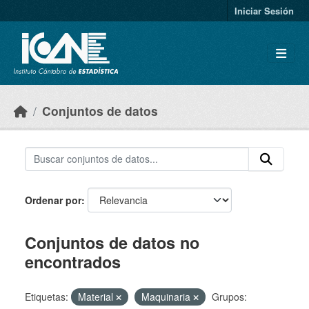
Skip to main content
Iniciar Sesión
Conjuntos de datos
Ordenar por
Conjuntos de datos no
encontrados
Etiquetas:
Material
Maquinaria
Grupos: