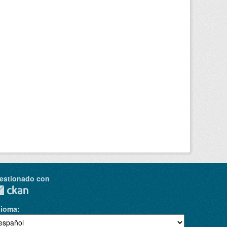
estionado con
dioma