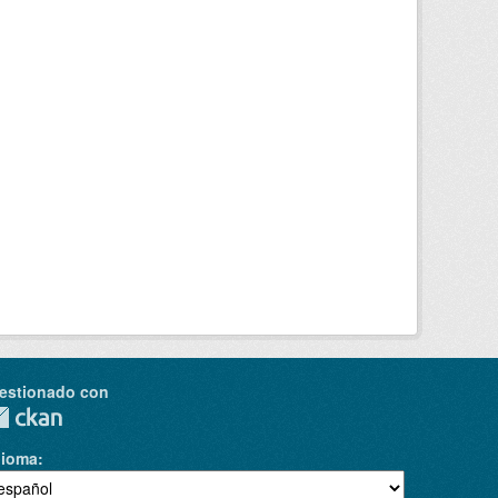
estionado con
dioma