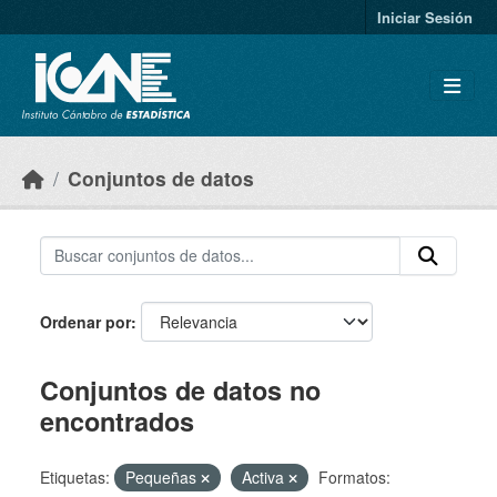
Skip to main content
Iniciar Sesión
Conjuntos de datos
Ordenar por
Conjuntos de datos no
encontrados
Etiquetas:
Pequeñas
Activa
Formatos: