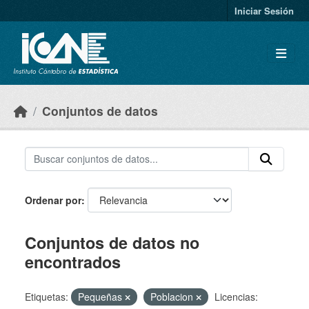
Skip to main content
Iniciar Sesión
Conjuntos de datos
Ordenar por
Conjuntos de datos no
encontrados
Etiquetas:
Pequeñas
Poblacion
Licencias: