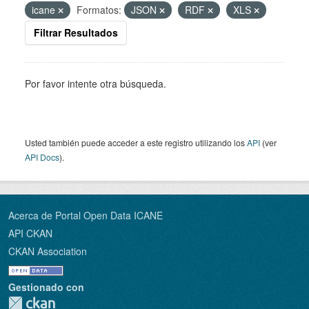
icane
Formatos:
JSON
RDF
XLS
Filtrar Resultados
Por favor intente otra búsqueda.
Usted también puede acceder a este registro utilizando los
API
(ver
API Docs
).
Acerca de Portal Open Data ICANE
API CKAN
CKAN Association
Gestionado con