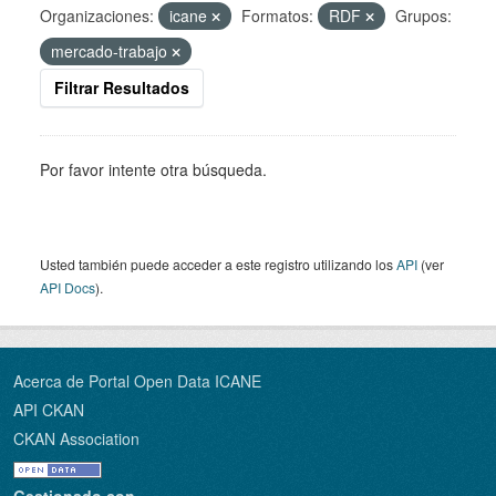
Organizaciones:
icane
Formatos:
RDF
Grupos:
mercado-trabajo
Filtrar Resultados
Por favor intente otra búsqueda.
Usted también puede acceder a este registro utilizando los
API
(ver
API Docs
).
Acerca de Portal Open Data ICANE
API CKAN
CKAN Association