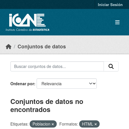
Skip to main content
Iniciar Sesión
Conjuntos de datos
Ordenar por
Conjuntos de datos no
encontrados
Etiquetas:
Poblacion
Formatos:
HTML