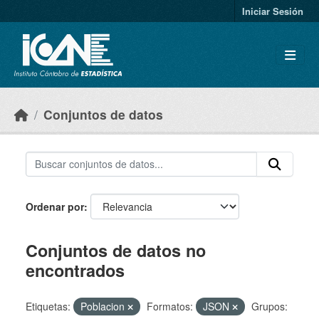
Skip to main content
Iniciar Sesión
Conjuntos de datos
Ordenar por
Conjuntos de datos no
encontrados
Etiquetas:
Poblacion
Formatos:
JSON
Grupos: