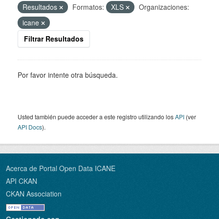
Resultados
Formatos:
XLS
Organizaciones:
icane
Filtrar Resultados
Por favor intente otra búsqueda.
Usted también puede acceder a este registro utilizando los
API
(ver
API Docs
).
Acerca de Portal Open Data ICANE
API CKAN
CKAN Association