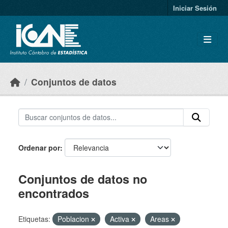
Skip to main content
Iniciar Sesión
Conjuntos de datos
Ordenar por
Conjuntos de datos no
encontrados
Etiquetas:
Poblacion
Activa
Areas