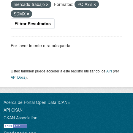
mercado-trabajo
Formatos:
PC-Axis
SDMX
Filtrar Resultados
Por favor intente otra búsqueda.
Usted también puede acceder a este registro utilizando los
API
(ver
API Docs
).
Acerca de Portal Open Data ICANE
API CKAN
CKAN Association