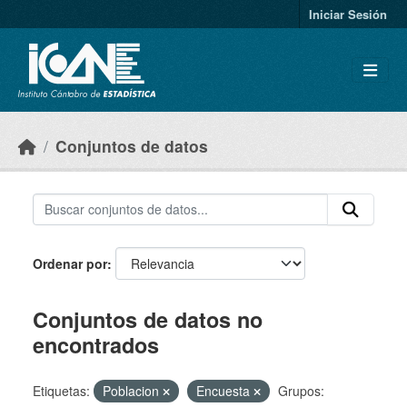
Skip to main content
Iniciar Sesión
Conjuntos de datos
Ordenar por
Conjuntos de datos no
encontrados
Etiquetas:
Poblacion
Encuesta
Grupos: