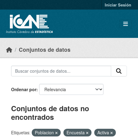
Skip to main content
Iniciar Sesión
Conjuntos de datos
Ordenar por
Conjuntos de datos no
encontrados
Etiquetas:
Poblacion
Encuesta
Activa