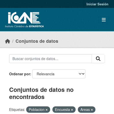
Skip to main content
Iniciar Sesión
Conjuntos de datos
Ordenar por
Conjuntos de datos no
encontrados
Etiquetas:
Poblacion
Encuesta
Areas