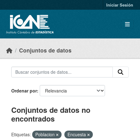
Skip to main content
Iniciar Sesión
Conjuntos de datos
Ordenar por
Conjuntos de datos no
encontrados
Etiquetas:
Poblacion
Encuesta