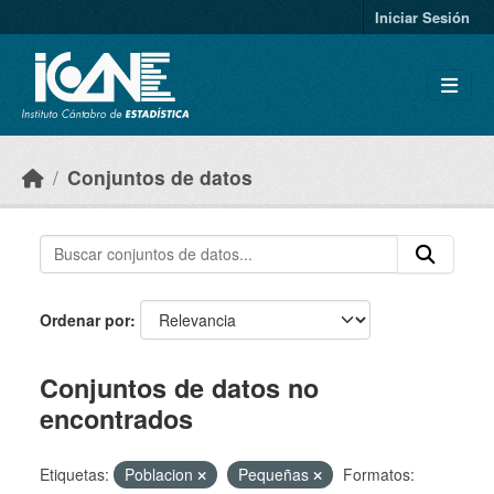
Skip to main content
Iniciar Sesión
Conjuntos de datos
Ordenar por
Conjuntos de datos no
encontrados
Etiquetas:
Poblacion
Pequeñas
Formatos: