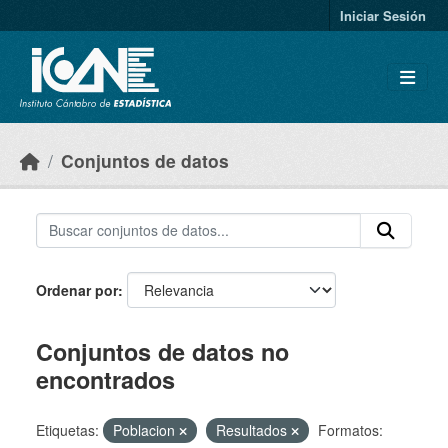
Skip to main content
Iniciar Sesión
Conjuntos de datos
Ordenar por
Conjuntos de datos no
encontrados
Etiquetas:
Poblacion
Resultados
Formatos: