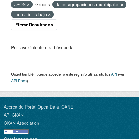
JSON
Grupos:
datos-agrupaciones-municipales
mercado-trabajo
Filtrar Resultados
Por favor intente otra búsqueda.
Usted también puede acceder a este registro utilizando los
API
(ver
API Docs
).
Acerca de Portal Open Data ICANE
API CKAN
CKAN Association