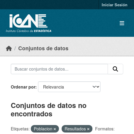
Skip to main content
Iniciar Sesión
Conjuntos de datos
Ordenar por
Conjuntos de datos no
encontrados
Etiquetas:
Poblacion
Resultados
Formatos: