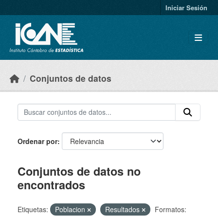
Skip to main content
Iniciar Sesión
Conjuntos de datos
Ordenar por
Conjuntos de datos no
encontrados
Etiquetas:
Poblacion
Resultados
Formatos: