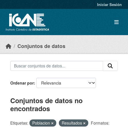
Skip to main content
Iniciar Sesión
Conjuntos de datos
Ordenar por
Conjuntos de datos no
encontrados
Etiquetas:
Poblacion
Resultados
Formatos: