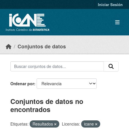
Skip to main content
Iniciar Sesión
Conjuntos de datos
Ordenar por
Conjuntos de datos no
encontrados
Etiquetas:
Resultados
Licencias:
icane