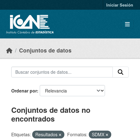
Skip to main content
Iniciar Sesión
Conjuntos de datos
Ordenar por
Conjuntos de datos no
encontrados
Etiquetas:
Resultados
Formatos:
SDMX