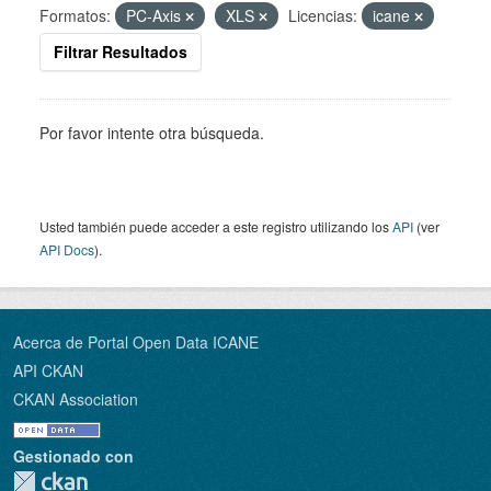
Formatos:
PC-Axis
XLS
Licencias:
icane
Filtrar Resultados
Por favor intente otra búsqueda.
Usted también puede acceder a este registro utilizando los
API
(ver
API Docs
).
Acerca de Portal Open Data ICANE
API CKAN
CKAN Association
Gestionado con