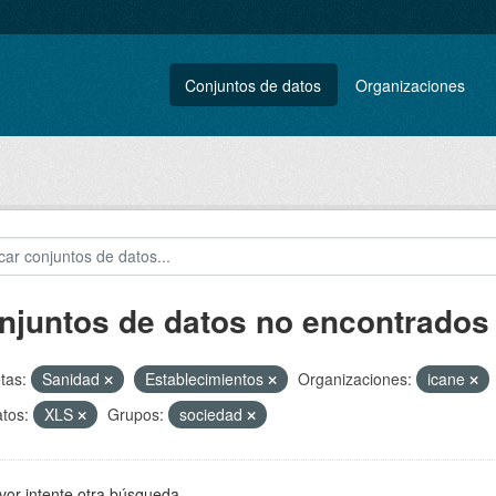
Conjuntos de datos
Organizaciones
njuntos de datos no encontrados
tas:
Sanidad
Establecimientos
Organizaciones:
icane
tos:
XLS
Grupos:
sociedad
vor intente otra búsqueda.