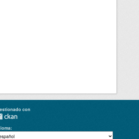
estionado con
dioma