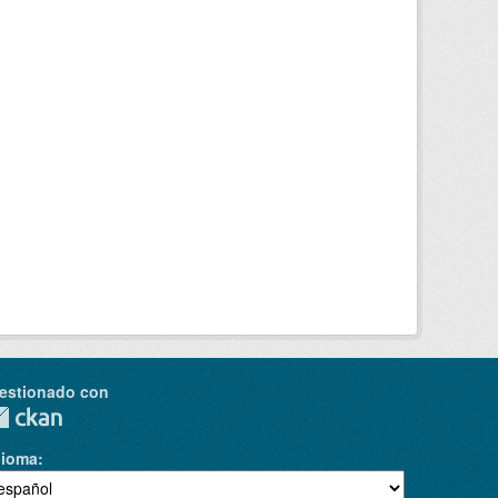
estionado con
dioma