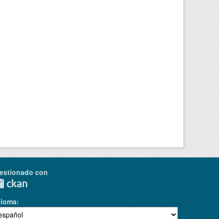
estionado con
dioma