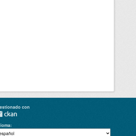
estionado con
dioma