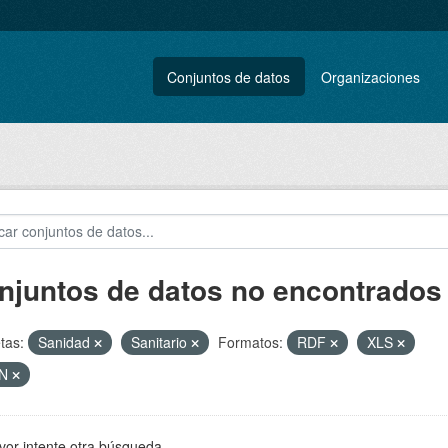
Conjuntos de datos
Organizaciones
njuntos de datos no encontrados
tas:
Sanidad
Sanitario
Formatos:
RDF
XLS
ON
vor intente otra búsqueda.