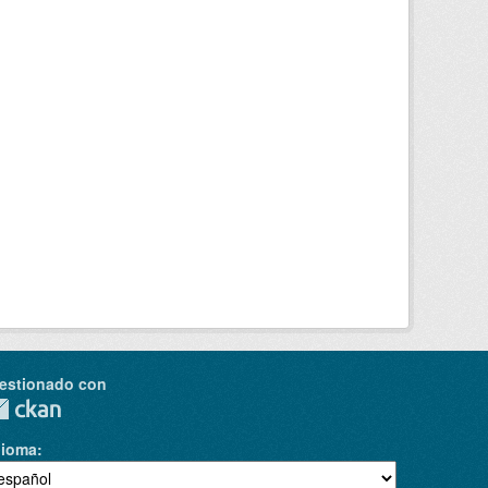
estionado con
dioma