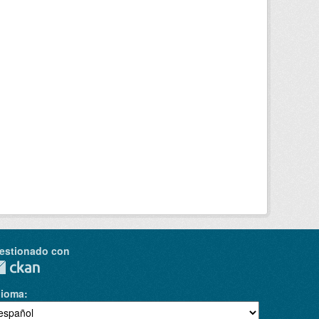
estionado con
dioma