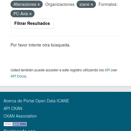
Alteraciones
Organizaciones:
icane
Formatos:
PC-Axis
Filtrar Resultados
Por favor intente otra búsqueda.
Usted también puede acceder a este registro utilizando los
API
(ver
API Docs
).
Acerca de Portal Open Data ICANE
API CKAN
CKAN Association